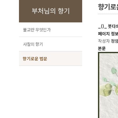
향기로
부처님의 향기
_()_ 붓다
불교란 무엇인가
페이지 정
작성자
정
사찰의 향기
본문
향기로운 법문