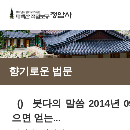
향기로운 법문
_()_ 붓다의 말씀 2014년 
으면 얻는...