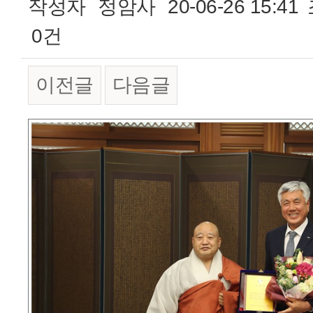
작성자
정암사
20-06-26 15:41
0건
이전글
다음글
본문