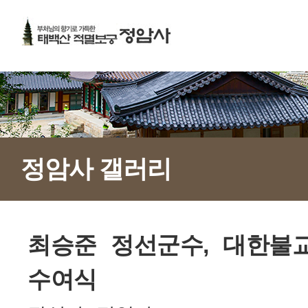
정암사 갤러리
최승준 정선군수, 대한불
수여식