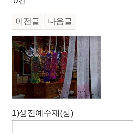
0건
이전글
다음글
본문
1)생전예수재(상)