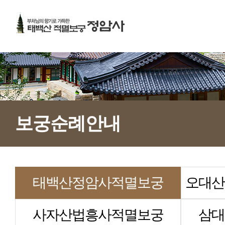
보궁순례안내
태백산정암사적멸보궁
오대산
사자산법흥사적멸보궁
삼대