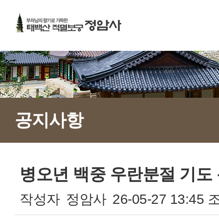
공지사항
병오년 백중 우란분절 기도
작성자
정암사
26-05-27 13:45