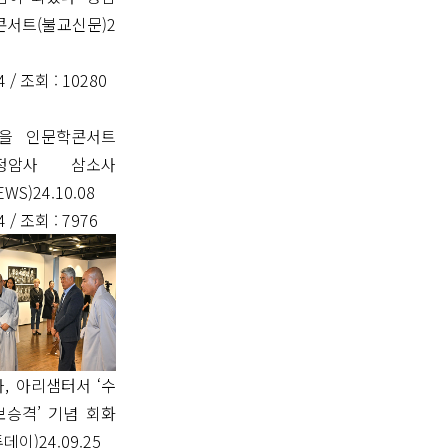
콘서트(불교신문)2
4 /
조회
: 10280
을 인문학콘서트
-정암사 삼소사
EWS)24.10.08
4 /
조회
: 7976
, 아리샘터서 ‘수
보승격’ 기념 회화
이)24.09.25