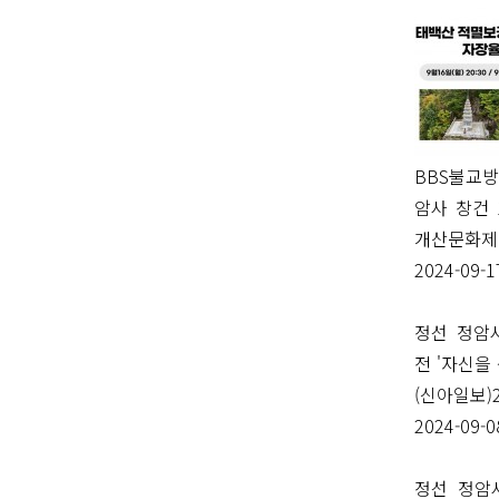
BBS불교
암사 창건 
개산문화제
2024-09-1
정선 정암
전 '자신을
(신아일보)20
2024-09-0
정선 정암