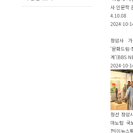
사 인문학 
4.10.08
2024-10-1
정암사 가
‘문화드림
계’(BBS N
2024-10-1
정선 정암사
마노탑 국
전(이뉴스투데