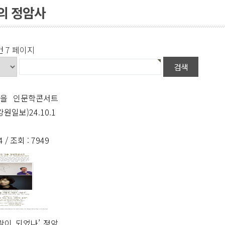
의 정암사
건
7 페이지
가을 인문학콘서트
원일보)24.10.1
4 /
조회
: 7949
람이 되었나’ 정암