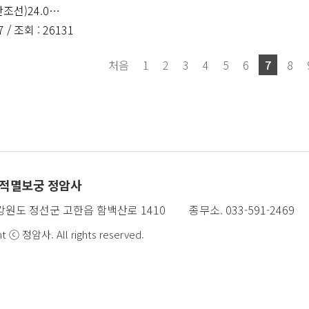
조선)24.0…
7 /
조회
: 26131
처음
1
2
3
4
5
6
7
8
 적멸보궁 정암사
 강원도 정선군 고한읍 함백산로 1410
종무소. 033-591-2469
ht ⓒ 정암사. All rights reserved.