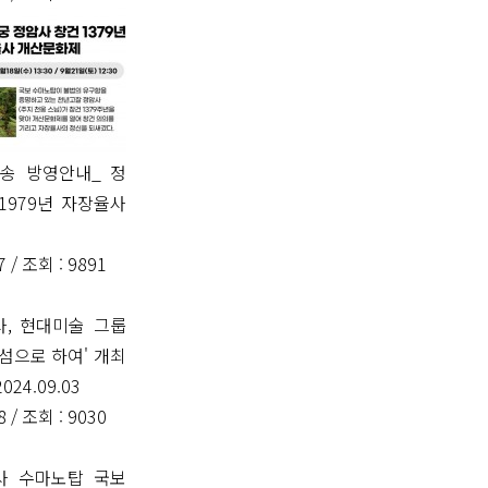
방송 방영안내_ 정
1979년 자장율사
7 /
조회
: 9891
사, 현대미술 그룹
 섬으로 하여' 개최
24.09.03
8 /
조회
: 9030
사 수마노탑 국보