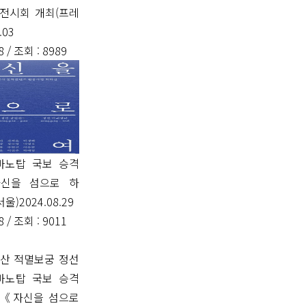
 전시회 개최(프레
.03
8 /
조회
: 8989
마노탑 국보 승격
자신을 섬으로 하
울)2024.08.29
8 /
조회
: 9011
백산 적멸보궁 정선
마노탑 국보 승격
 《자신을 섬으로