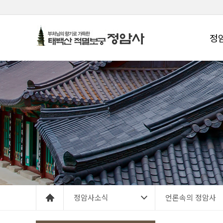
정
정암사소식
언론속의 정암사